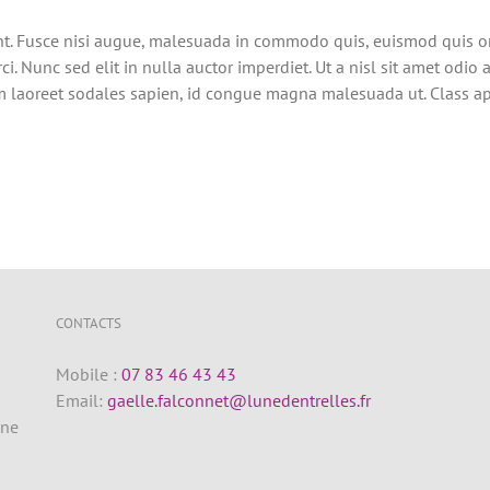
 Fusce nisi augue, malesuada in commodo quis, euismod quis orci
i. Nunc sed elit in nulla auctor imperdiet. Ut a nisl sit amet odio
am laoreet sodales sapien, id congue magna malesuada ut. Class apt
CONTACTS
Mobile :
07 83 46 43 43
Email:
gaelle.falconnet@lunedentrelles.fr
gne