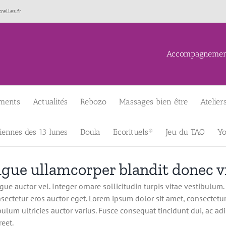
elles.fr
Accompagnement 
ments
Actualités
Rebozo
Massages bien être
Atelie
iennes des 13 lunes
Doula
Ecorituels®
Jeu du TAO
Yo
augue ullamcorper blandit donec v
ue auctor vel. Integer ornare sollicitudin turpis vitae vestibulum
sectetur eros auctor eget. Lorem ipsum dolor sit amet, consectetur 
ulum ultricies auctor varius. Fusce consequat tincidunt dui, ac adi
eet.