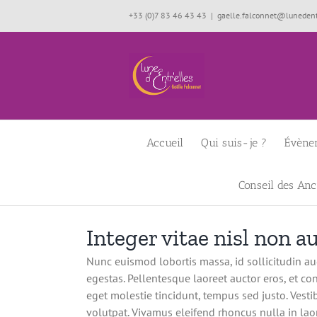
Passer
+33 (0)7 83 46 43 43
|
gaelle.falconnet@lunedentr
au
contenu
Accueil
Qui suis-je ?
Évène
Conseil des Anc
Integer vitae nisl non 
Nunc euismod lobortis massa, id sollicitudin aug
egestas. Pellentesque laoreet auctor eros, et con
eget molestie tincidunt, tempus sed justo. Vestib
volutpat. Vivamus eleifend rhoncus nulla in laor