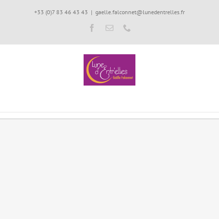
Passer
+33 (0)7 83 46 43 43
|
gaelle.falconnet@lunedentrelles.fr
au
Facebook
Email
Téléphone
contenu
Accompagnement de la femme dans ses étapes de vie